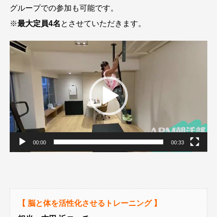
グループでの参加も可能です。
※
最大定員4名
とさせていただきます。
動
画
プ
レ
ー
ヤ
ー
00:00
00:33
【 脳と体を活性化させるトレーニング 】