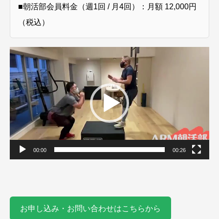
■朝活部会員料金（週1回 / 月4回）：月額 12,000円
（税込）
動
画
プ
レ
ー
ヤ
ー
00:00
00:26
お申し込み・お問い合わせはこちらから